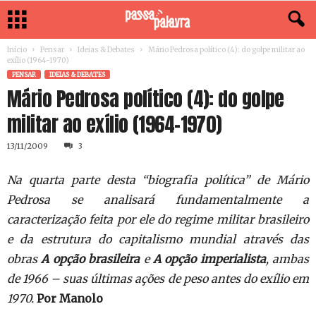
Início
Pensar
Ideias & Debates
Mário Pedrosa político (4): do golpe militar ao
exílio (1964-1970)
PENSAR
IDEIAS & DEBATES
Mário Pedrosa político (4): do golpe
militar ao exílio (1964-1970)
13/11/2009
3
Na quarta parte desta “biografia política” de Mário
Pedrosa se analisará fundamentalmente a
caracterização feita por ele do regime militar brasileiro
e da estrutura do capitalismo mundial através das
obras
A opção brasileira
e
A opção imperialista
, ambas
de 1966 – suas últimas ações de peso antes do exílio em
1970.
Por Manolo