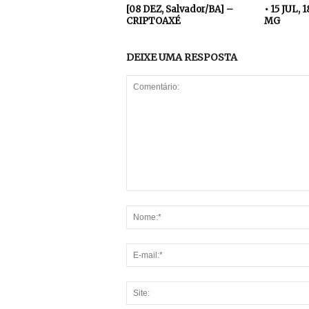
[08 DEZ, Salvador/BA] –
• 15 JUL, 
CRIPTOAXÉ
MG
DEIXE UMA RESPOSTA