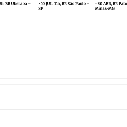
18h, BR Uberaba –
• 10 JUL, 11h, BR São Paulo –
• 30 ABR, BR Pato
SP
Minas-MG