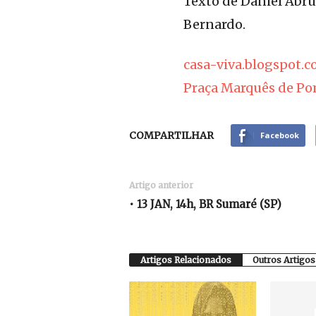
Texto de Daniel Abru
Bernardo.
casa-viva.blogspot.
Praça Marquês de Pom
COMPARTILHAR
Facebook
Artigo anterior
• 13 JAN, 14h, BR Sumaré (SP)
Artigos Relacionados
Outros Artigos