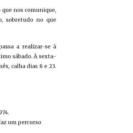
o que nos comunique,
o, sobretudo no que
passa a realizar-se à
imo sábado. À sexta-
ês, calha dias 8 e 23.
974.
faz um percurso