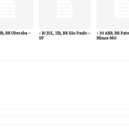
18h, BR Uberaba –
• 10 JUL, 11h, BR São Paulo –
• 30 ABR, BR Pato
SP
Minas-MG