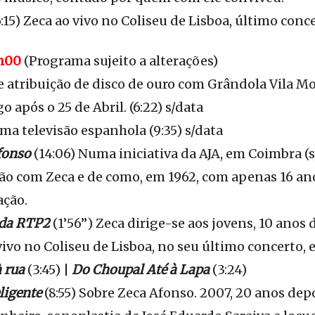
:15) Zeca ao vivo no Coliseu de Lisboa, último conce
6h00
(Programa sujeito a alterações)
e atribuição de disco de ouro com Grândola Vila M
 após o 25 de Abril. (6:22) s/data
ma televisão espanhola (9:35) s/data
fonso
(14:06) Numa iniciativa da AJA, em Coimbra (s
ção com Zeca e de como, em 1962, com apenas 16 ano
ação.
 da RTP2
(1’56’’) Zeca dirige-se aos jovens, 10 anos
ivo no Coliseu de Lisboa, no seu último concerto, 
à rua
(3:45) |
Do Choupal Até à Lapa
(3:24)
ligente
(8:55) Sobre Zeca Afonso. 2007, 20 anos dep