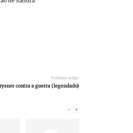
ção de Sandra
Próximo artigo
rysner contra a guerra (legendado)