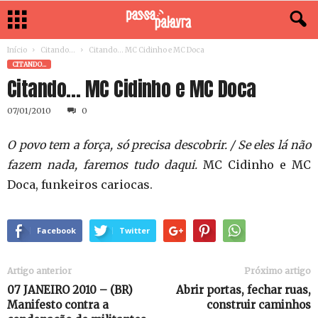
Início
Citando...
Citando… MC Cidinho e MC Doca
CITANDO...
Citando… MC Cidinho e MC Doca
07/01/2010
0
O povo tem a força, só precisa descobrir. / Se eles lá não
fazem nada, faremos tudo daqui.
MC Cidinho e MC
Doca, funkeiros cariocas.
Facebook
Twitter
Artigo anterior
Próximo artigo
07 JANEIRO 2010 – (BR)
Abrir portas, fechar ruas,
Manifesto contra a
construir caminhos