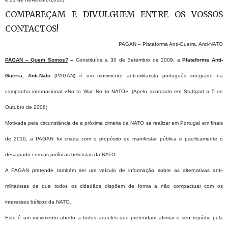
COMPAREÇAM E DIVULGUEM ENTRE OS VOSSOS
CONTACTOS!
PAGAN – Plataforma Anti-Guerra, Anti-NATO
PAGAN – Quem Somos?
–
Constituída a 30 de Setembro de 2009, a
Plataforma Anti-
Guerra, Anti-Nato
(PAGAN) é um movimento anti-militarista português integrado na
campanha internacional «No to War, No to NATO». (Apelo acordado em Stuttgart a 5 de
Outubro de 2008)
Motivada pela circunstância de a próxima cimeira da NATO se realizar em Portugal em finais
de 2010, a PAGAN foi criada com o propósito de manifestar pública e pacificamente o
desagrado com as políticas belicistas da NATO.
A PAGAN pretende também ser um veículo de informação sobre as alternativas anti-
militaristas de que todos os cidadãos dispõem de forma a não compactuar com os
interesses bélicos da NATO.
Este é um movimento aberto a todos aqueles que pretendam afirmar o seu repúdio pela