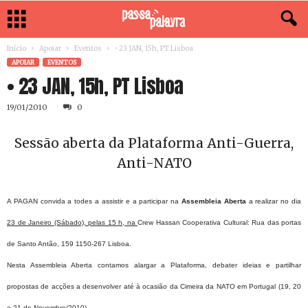
Início
Apoiar
Eventos
• 23 JAN, 15h, PT Lisboa
APOIAR
EVENTOS
• 23 JAN, 15h, PT Lisboa
19/01/2010
0
Sessão aberta da Plataforma Anti-Guerra,
Anti-NATO
A PAGAN convida a todes a assistir e a participar na
Assembleia Aberta
a realizar no dia
23 de Janeiro (Sábado), pelas 15 h, na
Crew Hassan Cooperativa Cultural: Rua das portas
de Santo Antão, 159 1150-267 Lisboa.
Nesta Assembleia Aberta contamos alargar a Plataforma, debater ideias e partilhar
propostas de acções a desenvolver até à ocasião da Cimeira da NATO em Portugal (19, 20
e 21 de Novembro/2010).