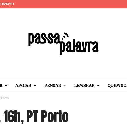
CONTATO
R
APOIAR
PENSAR
LEMBRAR
QUEM S
T Porto
 16h, PT Porto