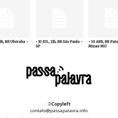
18h, BR Uberaba –
• 10 JUL, 11h, BR São Paulo –
• 30 ABR, BR Pato
SP
Minas-MG
©
Copyleft
contato@passapalavra.info