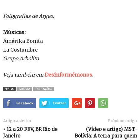
Fotografias de Argeo
.
Músicas:
Amérika Bonita
La Costumbre
Grupo Arbolito
Veja também em
Desinformémonos
.
TAGS
BOLÍVIA
OCUPAÇÕES
Facebook
Twitter
Artigo anterior
Próximo artigo
• 12 a 20 FEV, BR Rio de
(Vídeo e artigo) MST-
Janeiro
Bolívia: A terra para quem