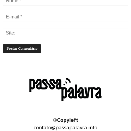
©
Copyleft
contato@passapalavra.info