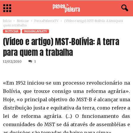
Início
Noticiar
PassaPalavraTV
(Vídeo e artigo) MST-Bolívia: A terra para
quem a trabalha
NOTICIAR
PASSAPALAVRATV
(Vídeo e artigo) MST-Bolívia: A terra
para quem a trabalha
12/02/2010
1
«Em 1952 iniciou-se um processo revolucionário na
Bolívia, que trouxe consigo uma reforma agrária».
Hoje, «o principal objetivo do MST-B é alcançar uma
distribuição justa e equitativa da terra, como refere a
lei de reforma agrária. (…) O funcionamento das
comunidades do MST se dá através de assembléias e
as decisões são tomadas de baixo para cima».