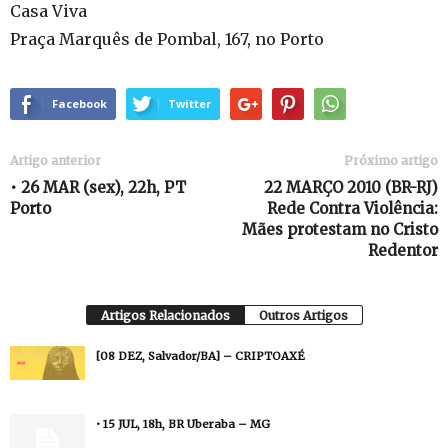
Casa Viva
Praça Marquês de Pombal, 167, no Porto
Facebook
Twitter
Artigo anterior
Próximo artigo
• 26 MAR (sex), 22h, PT
22 MARÇO 2010 (BR-RJ)
Porto
Rede Contra Violência:
Mães protestam no Cristo
Redentor
Artigos Relacionados
Outros Artigos
[08 DEZ, Salvador/BA] – CRIPTOAXÉ
• 15 JUL, 18h, BR Uberaba – MG