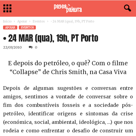
Início
Apoiar
Eventos
• 24 MAR (qua), 19h, PT Porto
APOIAR
EVENTOS
• 24 MAR (qua), 19h, PT Porto
22/03/2010
0
E depois do petróleo, o quê? Com o filme
“Collapse” de Chris Smith, na Casa Viva
Depois de algumas sugestões e conversas entre
amigos, sentimos a vontade de conversar sobre o
fim dos combustíveis fosseis e a sociedade pós-
petróleo, identificar origens e sintomas da crise
(económica, social, ambiental, ideológica, …) que nos
rodeia e como enfrentar o desafio de construir um