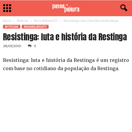
Início
Noticiar
PassaPalavraTV
Resistinga: luta e história da Restinga
NOTICIAR
PASSAPALAVRATV
Resistinga: luta e história da Restinga
28/03/2010
0
Resistinga: luta e história da Restinga é um registro
com base no cotidiano da população da Restinga.