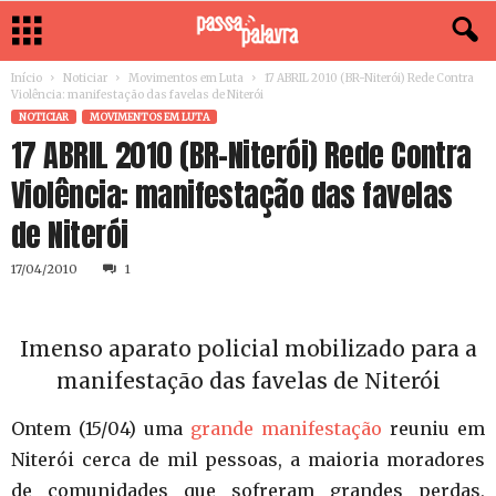
Início
Noticiar
Movimentos em Luta
17 ABRIL 2010 (BR-Niterói) Rede Contra
Violência: manifestação das favelas de Niterói
NOTICIAR
MOVIMENTOS EM LUTA
17 ABRIL 2010 (BR-Niterói) Rede Contra
Violência: manifestação das favelas
de Niterói
17/04/2010
1
Imenso aparato policial mobilizado para a
manifestação das favelas de Niterói
Ontem (15/04) uma
grande manifestação
reuniu em
Niterói cerca de mil pessoas, a maioria moradores
de comunidades que sofreram grandes perdas,