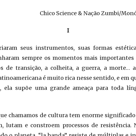
Chico Science & Nação Zumbi/Monó
I
riaram seus instrumentos, suas formas estética
nharam sempre os momentos mais importantes da
s de transição, a colheita, a guerra, a morte… 
 latinoamericana é muito rica nesse sentido, e em 
u, ela supõe uma grande ameaça para toda líng
que chamamos de cultura tem enorme significado 
m, lutam e constroem processos de resistência
do o planeta, “la banda” resiste de múltiplas e i