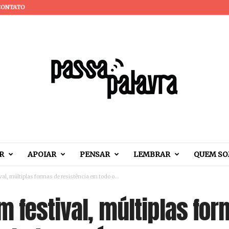
CONTATO
R
APOIAR
PENSAR
LEMBRAR
QUEM S
al, múltiplas formas de resistência em todo o...
 festival, múltiplas fo