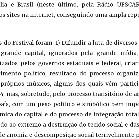
tália e Brasil (neste último, pela Rádio UFSCA
os sites na internet, conseguindo uma ampla repe
os do Festival foram: 1) Difundir a luta de divers
grande capital, ignorados pela grande mídia, 
izados pelos governos estaduais e federal, cri
cimento político, resultado do processo organiz
próprios músicos, alguns dos quais vêm partic
94; mas, sobretudo, pelo processo transitório de a
 país, com um peso político e simbólico bem i
mica do capital e do processo de integração tota
do ao extremo a destruição do tecido social e das 
e anomia e descomposição social terrivelmente p