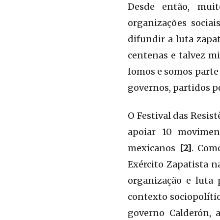
Desde então, muit
organizações sociai
difundir a luta zapa
centenas e talvez mi
fomos e somos part
governos, partidos po
O Festival das Resist
apoiar 10 moviment
mexicanos
[2]
. Com
Exército Zapatista 
organização e luta
contexto sociopolíti
governo Calderón, a