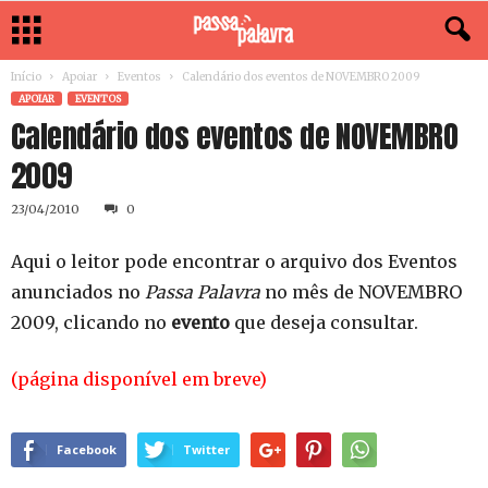
Início
Apoiar
Eventos
Calendário dos eventos de NOVEMBRO 2009
APOIAR
EVENTOS
Calendário dos eventos de NOVEMBRO
2009
23/04/2010
0
Aqui o leitor pode encontrar o arquivo dos Eventos
anunciados no
Passa Palavra
no mês de NOVEMBRO
2009, clicando no
evento
que deseja consultar.
(página disponível em breve)
Facebook
Twitter