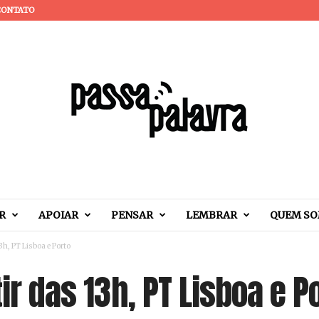
CONTATO
R
APOIAR
PENSAR
LEMBRAR
QUEM S
13h, PT Lisboa e Porto
tir das 13h, PT Lisboa e P