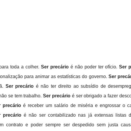
para toda a colher.
Ser precário
é não poder ter ofício.
Ser 
sionalização para animar as estatísticas do governo.
Ser precá
hã.
Ser precário
é não ter direito ao subsídio de desempr
não se tem trabalho.
Ser precário
é ser obrigado a fazer des
 precário
é receber um salário de miséria e engrossar o 
 precário
é não ser contabilizado nas já extensas listas
em contrato e poder sempre ser despedido sem justa cau