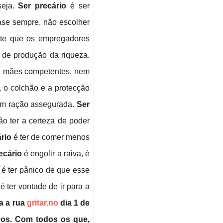
seja.
Ser precário
é ser
ase sempre, não escolher
ente que os empregadores
 de produção da riqueza.
de mães competentes, nem
, o colchão e a protecção
sem ração assegurada.
Ser
o ter a certeza de poder
rio
é ter de comer menos
ecário
é engolir a raiva, é
 é ter pânico de que esse
é ter vontade de ir para a
ra a rua
gritar.no
dia 1 de
dos. Com todos os que,