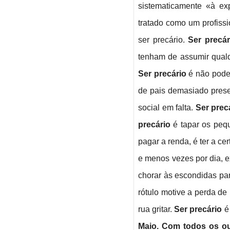
sistematicamente «à ex
tratado como um profissi
ser precário.
Ser precár
tenham de assumir qualq
Ser precário
é não poder
de pais demasiado pres
social em falta.
Ser prec
precário
é tapar os peq
pagar a renda, é ter a ce
e menos vezes por dia, 
chorar às escondidas par
rótulo motive a perda de
rua gritar.
Ser precário
é 
Maio. Com todos os ou