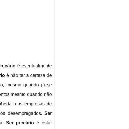
precário
é eventualmente
rio
é não ter a certeza de
ego, mesmo quando já se
contos mesmo quando não
cabedal das empresas de
 dos desempregados.
Ser
sa.
Ser precário
é estar