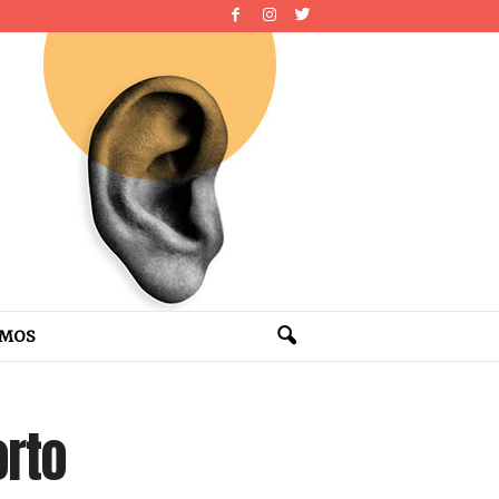
OMOS
orto