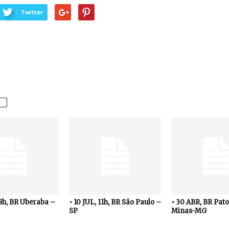
Twitter
18h, BR Uberaba –
• 10 JUL, 11h, BR São Paulo –
• 30 ABR, BR Pato
SP
Minas-MG