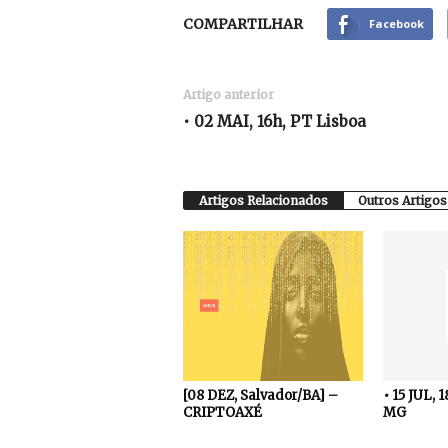
COMPARTILHAR
Facebook
Artigo anterior
• 02 MAI, 16h, PT Lisboa
Artigos Relacionados
Outros Artigos
[08 DEZ, Salvador/BA] –
• 15 JUL, 
CRIPTOAXÉ
MG