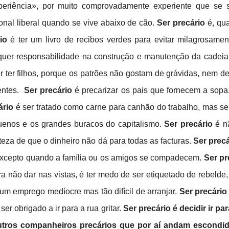
periência», por muito comprovadamente experiente que se 
onal liberal quando se vive abaixo de cão.
Ser precário
é, qu
io
é ter um livro de recibos verdes para evitar milagrosam
uer responsabilidade na construção e manutenção da cadeia
 ter filhos, porque os patrões não gostam de grávidas, nem 
entes.
Ser precário
é precarizar os pais que fornecem a sopa
ário
é ser tratado como carne para canhão do trabalho, mas 
uenos e os grandes buracos do capitalismo.
Ser precário
é nã
rteza de que o dinheiro não dá para todas as facturas.
Ser precá
excepto quando a família ou os amigos se compadecem.
Ser pr
a não dar nas vistas, é ter medo de ser etiquetado de rebelde,
 um emprego medíocre mas tão difícil de arranjar.
Ser precário
ser obrigado a ir para a rua gritar.
Ser precário é decidir ir pa
tros companheiros precários que por aí andam escondi