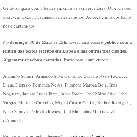
Gente zangada com a leitura encontra-se com escritores. Os escritores
escrevem textos. Desenhadores ilustram-nos. Actores e músicos lêem-
nos e cantam-nos.
No
, haverá uma
domingo, 30 de Maio às 15h
sessão pública com a
leitura dos textos escritos em Lisboa e nas outras três cidades.
Participam, entre outros:
Alguns musicados e cantados.
Antonino Solmer, Armando Silva Carvalho, Bárbara Assis Pacheco,
Diana Dionísio, Fernanda Neves, Filomena Marona Beja, Inês
Nogueira, Jacinto Lucas Pires, Jaime Rocha, José Mário Silva, José
Vargas, Mário de Carvalho, Miguel Castro Caldas, Nadine Rodrigues,
Nuno Saraiva, Pedro Rodrigues, Raul Malaquias Marques, Zé
d’Almeida.
Em breve haverá mais informações na
página do Centro
.