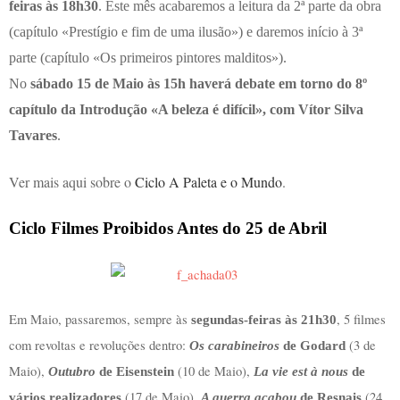
feiras às 18h30
. Este mês acabaremos a leitura da 2ª parte da obra
(capítulo «Prestígio e fim de uma ilusão») e daremos início à 3ª
parte (capítulo «Os primeiros pintores malditos»).
No
sábado 15 de Maio às 15h haverá debate em torno do 8º
capítulo da Introdução «A beleza é difícil», com Vítor Silva
Tavares
.
Ver mais aqui sobre o
Ciclo A Paleta e o Mundo
.
Ciclo Filmes Proibidos Antes do 25 de Abril
Em Maio, passaremos, sempre às
, 5 filmes
segundas-feiras às 21h30
com revoltas e revoluções dentro:
(3 de
Os carabineiros
de Godard
Maio),
(10 de Maio),
Outubro
de Eisenstein
La vie est à nous
de
(17 de Maio),
(24
vários realizadores
A guerra acabou
de Resnais