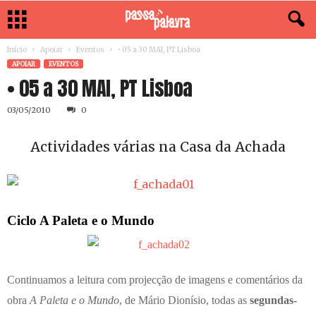
Início
Apoiar
Eventos
• 05 a 30 MAI, PT Lisboa
APOIAR
EVENTOS
• 05 a 30 MAI, PT Lisboa
03/05/2010
0
Actividades várias na Casa da Achada
Ciclo A Paleta e o Mundo
Continuamos a leitura com projecção de imagens e comentários da
obra
A Paleta e o Mundo
, de Mário Dionísio, todas as
segundas-