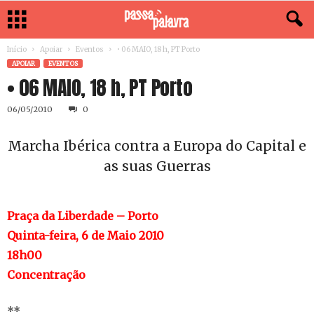
Início
Apoiar
Eventos
• 06 MAIO, 18 h, PT Porto
APOIAR
EVENTOS
• 06 MAIO, 18 h, PT Porto
06/05/2010
0
Marcha Ibérica contra a Europa do Capital e
as suas Guerras
Praça da Liberdade – Porto
Quinta-feira, 6 de Maio 2010
18h00
Concentração
**