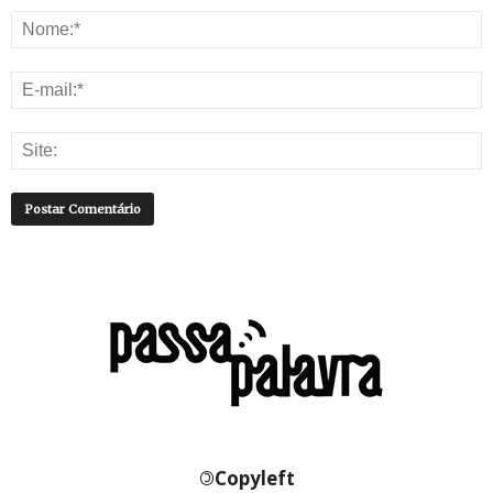
©
Copyleft