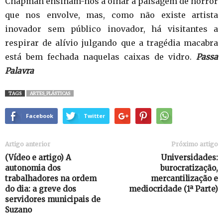
Chapman ensinam-nos a olhar a paisagem de horror
que nos envolve, mas, como não existe artista
inovador sem público inovador, há visitantes a
respirar de alívio julgando que a tragédia macabra
está bem fechada naquelas caixas de vidro.
Passa
Palavra
TAGS
ARTES_PLÁSTICAS
Facebook
Twitter
Artigo anterior
Próximo artigo
(Vídeo e artigo) A
Universidades:
autonomia dos
burocratização,
trabalhadores na ordem
mercantilização e
do dia: a greve dos
mediocridade (1ª Parte)
servidores municipais de
Suzano