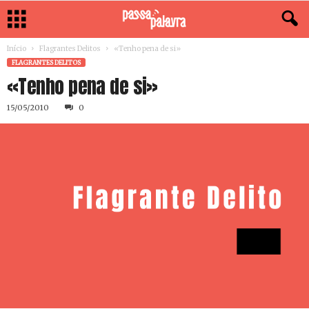
Início
Flagrantes Delitos
«Tenho pena de si»
FLAGRANTES DELITOS
«Tenho pena de si»
15/05/2010
0