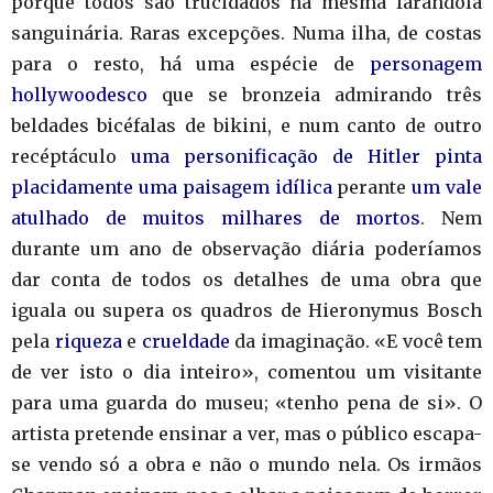
porque todos são trucidados na mesma farândola
sanguinária. Raras excepções. Numa ilha, de costas
para o resto, há uma espécie de
personagem
hollywoodesco
que se bronzeia admirando três
beldades bicéfalas de bikini, e num canto de outro
recéptáculo
uma personificação de Hitler pinta
placidamente uma paisagem idílica
perante
um vale
atulhado de muitos milhares de mortos
. Nem
durante um ano de observação diária poderíamos
dar conta de todos os detalhes de uma obra que
iguala ou supera os quadros de Hieronymus Bosch
pela
riqueza
e
crueldade
da imaginação. «E você tem
de ver isto o dia inteiro», comentou um visitante
para uma guarda do museu; «tenho pena de si». O
artista pretende ensinar a ver, mas o público escapa-
se vendo só a obra e não o mundo nela. Os irmãos