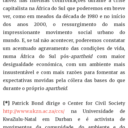
talvez nas intensas confrontações durante a crise
capitalista na África do Sul que poderemos em breve
ver, como em meados da década de 1980 e no início
dos anos 2000, o ressurgimento do mais
impressionante movimento social urbano do
mundo. E, se tal não acontecer, poderemos constatar
um acentuado agravamento das condições de vida,
numa África do Sul pós-
apartheid
com maior
desigualdade económica, com um ambiente mais
insustentável e com mais razões para fomentar as
expectativas movidas pela cólera das bases do que
durante o próprio
apartheid
.
[*]
Patrick Bond dirige o Center for Civil Society
http://www.ukzn.ac.za/ccs/
na Universidade de
KwaZulu-Natal em Durban e é activista de
movimentos da comunidade, do ambiente e do