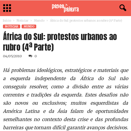
Início
Noticiar
Mundo
África do Sul: protestos urbanos ao rubro (4ª Parte)
NOTICIAR
MUNDO
África do Sul: protestos urbanos ao
rubro (4ª Parte)
04/05/2010
0
Há problemas ideológicos, estratégicos e materiais que
a esquerda independente da África do Sul não
conseguiu resolver, como a divisão entre as várias
correntes e tradições da esquerda. Estes desafios não
são novos ou exclusivos; muitos esquerdistas da
América Latina e da Ásia falam de oportunidades
semelhantes no contexto desta crise e das profundas
barreiras que tornam difícil garantir avanços decisivos.