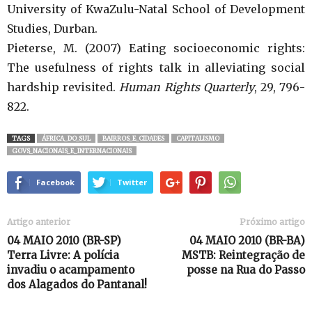
University of KwaZulu-Natal School of Development
Studies, Durban.
Pieterse, M. (2007) Eating socioeconomic rights:
The usefulness of rights talk in alleviating social
hardship revisited.
Human Rights Quarterly
, 29, 796-
822.
TAGS
ÁFRICA_DO_SUL
BAIRROS_E_CIDADES
CAPITALISMO
GOVS_NACIONAIS_E_INTERNACIONAIS
Facebook
Twitter
Artigo anterior
Próximo artigo
04 MAIO 2010 (BR-SP)
04 MAIO 2010 (BR-BA)
Terra Livre: A polícia
MSTB: Reintegração de
invadiu o acampamento
posse na Rua do Passo
dos Alagados do Pantanal!