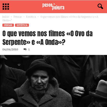
Início
Pensar
Estética
O que vemos nos filmes «O Ovo da Serpente» e «A
Onda»?
PENSAR
ESTÉTICA
O que vemos nos filmes «O Ovo da
Serpente» e «A Onda»?
04/06/2010
1