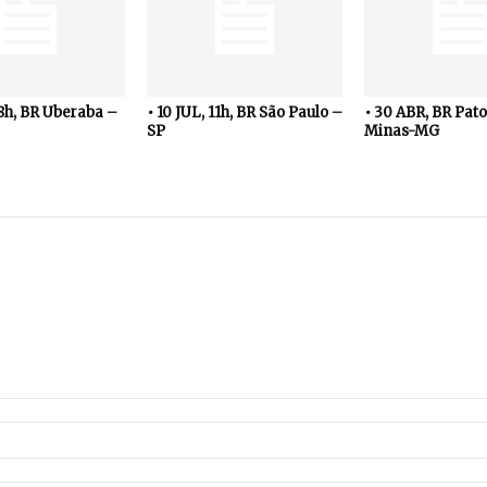
18h, BR Uberaba –
• 10 JUL, 11h, BR São Paulo –
• 30 ABR, BR Pato
SP
Minas-MG