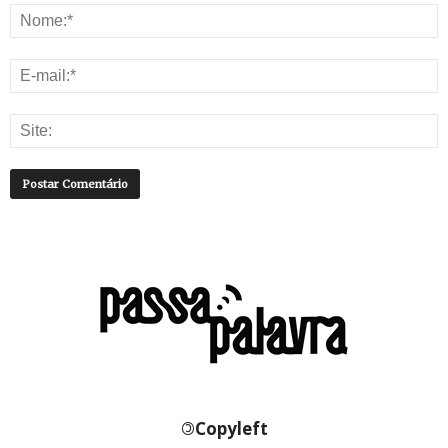
©
Copyleft