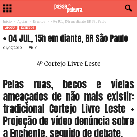
Início
Apoiar
Eventos
• 04 JUL, 15h em diante, BR São Paulo
APOIAR
EVENTOS
• 04 JUL, 15h em diante, BR São Paulo
01/07/2010
0
4º Cortejo Livre Leste
Pelas ruas, becos e vielas
ameaçados de não mais existir:
tradicional Cortejo Livre Leste +
Projeção de vídeo denúncia sobre
a Enchente, seguido de debate.