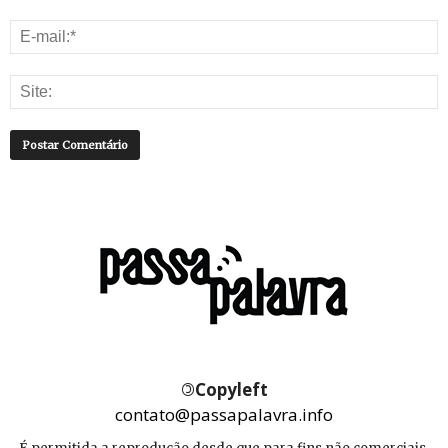
©
Copyleft
contato@passapalavra.info