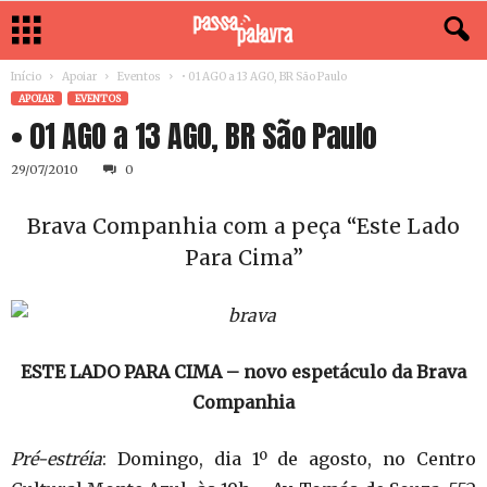
Início
Apoiar
Eventos
• 01 AGO a 13 AGO, BR São Paulo
APOIAR
EVENTOS
• 01 AGO a 13 AGO, BR São Paulo
29/07/2010
0
Brava Companhia com a peça “Este Lado
Para Cima”
ESTE LADO PARA CIMA – novo espetáculo da Brava
Companhia
Pré-estréia
: Domingo, dia 1º de agosto, no Centro