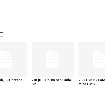
18h, BR Uberaba –
• 10 JUL, 11h, BR São Paulo –
• 30 ABR, BR Pato
SP
Minas-MG