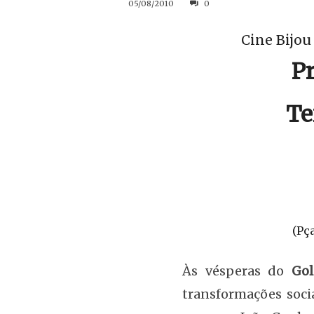
05/08/2010
0
Cine Bijou
P
Te
(Pç
Às vésperas do
Gol
transformações soci