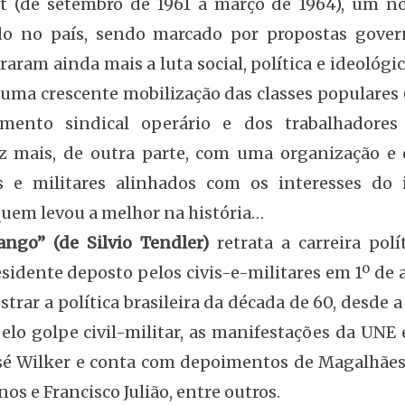
t (de setembro de 1961 a março de 1964), um no
do no país, sendo marcado por propostas gove
rraram ainda mais a luta social, política e ideoló
uma crescente mobilização das classes populares
mento sindical operário e dos trabalhadores
z mais, de outra parte, com uma organização e o
is e militares alinhados com os interesses do
quem levou a melhor na história…
Jango” (de Silvio Tendler)
retrata a carreira polí
sidente deposto pelos civis-e-militares em 1º de a
trar a política brasileira da década de 60, desde 
lo golpe civil-militar, as manifestações da UNE e 
osé Wilker e conta com depoimentos de Magalhães 
nos e Francisco Julião, entre outros.