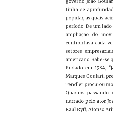
governo João Goular
tinha se aprofunda
popular, as quais aci
período. De um lado 
ampliação do movi
confrontava cada ve
setores empresaria
americano. Sabe-se 
Rodado em 1984,
“
Marques Goulart, pre
Tendler procurou mos
Quadros, passando pe
narrado pelo ator J
Raul Ryff, Afonso Ari