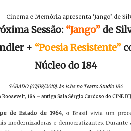
 – Cinema e Memória apresenta ‘Jango’, de Síl
róxima Sessão:
“Jango”
de Sil
ndler +
“Poesia Resistente”
c
Núcleo do 184
SÁBADO (07/08/2010), às 14hs no Teatro Studio 184
a Roosevelt, 184 – antiga Sala Sérgio Cardoso do CINE BI
pe de Estado de 1964
, o Brasil vivia um pro
ais modernizadoras e democratizantes. Durante a