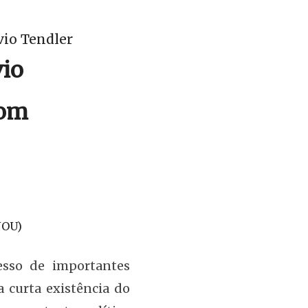
vio Tendler
vio
om
JOU)
cesso de importantes
 curta existência do