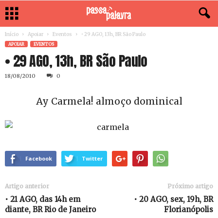
Início
Apoiar
Eventos
• 29 AGO, 13h, BR São Paulo
APOIAR
EVENTOS
• 29 AGO, 13h, BR São Paulo
18/08/2010
0
Ay Carmela! almoço dominical
Facebook
Twitter
Artigo anterior
Próximo artigo
• 21 AGO, das 14h em
• 20 AGO, sex, 19h, BR
diante, BR Rio de Janeiro
Florianópolis