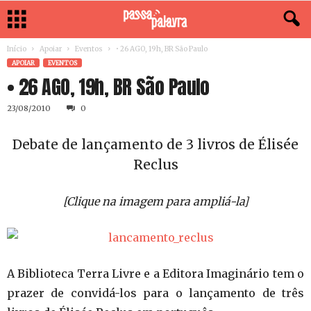
Início
Apoiar
Eventos
• 26 AGO, 19h, BR São Paulo
APOIAR
EVENTOS
• 26 AGO, 19h, BR São Paulo
23/08/2010
0
Debate de lançamento de 3 livros de Élisée
Reclus
[Clique na imagem para ampliá-la]
A Biblioteca Terra Livre e a Editora Imaginário tem o
prazer de convidá-los para o lançamento de três