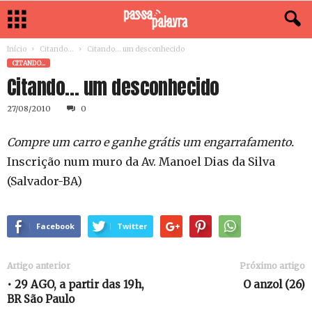
Início
Citando...
Citando… um desconhecido
CITANDO...
Citando… um desconhecido
27/08/2010
0
Compre um carro e ganhe grátis um engarrafamento.
Inscrição num muro da Av. Manoel Dias da Silva
(Salvador-BA)
Facebook
Twitter
Artigo anterior
Próximo artigo
• 29 AGO, a partir das 19h,
O anzol (26)
BR São Paulo