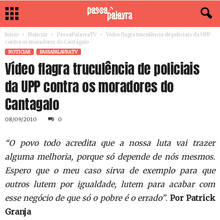
Início
Noticiar
PassaPalavraTV
Vídeo flagra truculência de policiais da UPP
contra os moradores do Cantagalo
NOTICIAR
PASSAPALAVRATV
Vídeo flagra truculência de policiais
da UPP contra os moradores do
Cantagalo
08/09/2010
0
“O povo todo acredita que a nossa luta vai trazer
alguma melhoria, porque só depende de nós mesmos.
Espero que o meu caso sirva de exemplo para que
outros lutem por igualdade, lutem para acabar com
esse negócio de que só o pobre é o errado”
.
Por Patrick
Granja