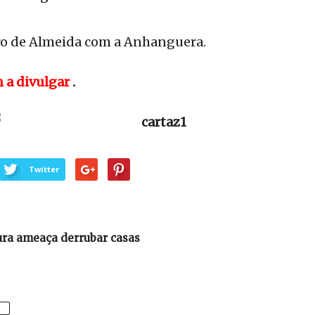
ro de Almeida com a Anhanguera.
m a divulgar
.
Twitter
ura ameaça derrubar casas