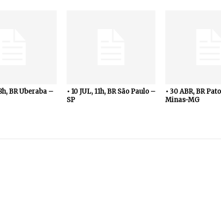
18h, BR Uberaba –
• 10 JUL, 11h, BR São Paulo –
• 30 ABR, BR Pato
SP
Minas-MG