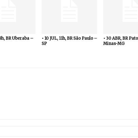
18h, BR Uberaba –
• 10 JUL, 11h, BR São Paulo –
• 30 ABR, BR Pato
SP
Minas-MG