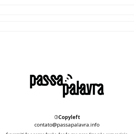
©
Copyleft
contato@passapalavra.info