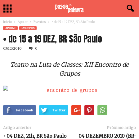
Início
Apoiar
Eventos
• de 15 a 19 DEZ, BR São Paulo
APOIAR
EVENTOS
• de 15 a 19 DEZ, BR São Paulo
03/12/2010
0
Teatro na Luta de Classes: XII Encontro de
Grupos
Facebook
Twitter
Artigo anterior
Próximo artigo
• 04 DEZ, 21h, BR São Paulo
04 DEZEMBRO 2010 (BR-