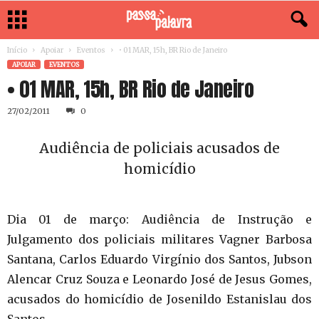
Início
Apoiar
Eventos
• 01 MAR, 15h, BR Rio de Janeiro
APOIAR
EVENTOS
• 01 MAR, 15h, BR Rio de Janeiro
27/02/2011
0
Audiência de policiais acusados de
homicídio
Dia 01 de março: Audiência de Instrução e
Julgamento dos policiais militares Vagner Barbosa
Santana, Carlos Eduardo Virgínio dos Santos, Jubson
Alencar Cruz Souza e Leonardo José de Jesus Gomes,
acusados do homicídio de Josenildo Estanislau dos