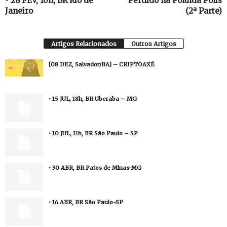
• 28 FEV, 10h, BR Rio de
Perdido na Poluída Pólis
Janeiro
(2ª Parte)
Artigos Relacionados
Outros Artigos
[08 DEZ, Salvador/BA] – CRIPTOAXÉ
• 15 JUL, 18h, BR Uberaba – MG
• 10 JUL, 11h, BR São Paulo – SP
• 30 ABR, BR Patos de Minas-MG
• 16 ABR, BR São Paulo-SP