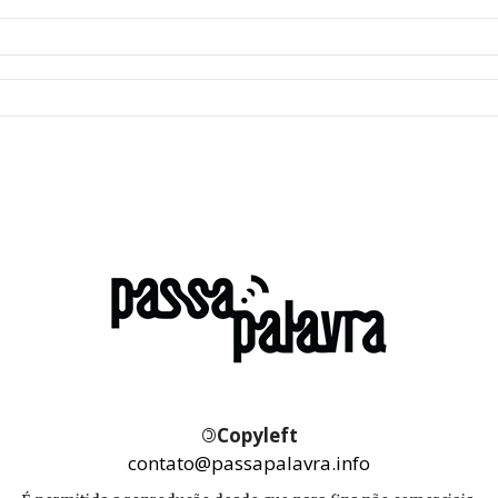
©
Copyleft
contato@passapalavra.info