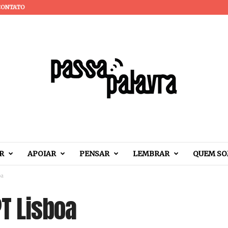
CONTATO
R
APOIAR
PENSAR
LEMBRAR
QUEM S
oa
PT Lisboa