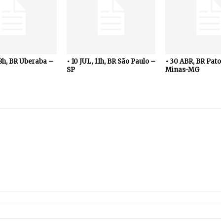
18h, BR Uberaba –
• 10 JUL, 11h, BR São Paulo –
• 30 ABR, BR Pato
SP
Minas-MG