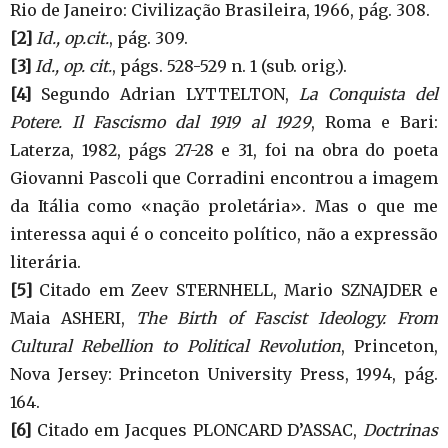
Rio de Janeiro: Civilização Brasileira, 1966, pág. 308.
[2]
Id., op.cit.
, pág. 309.
[3]
Id., op. cit.
, págs. 528-529 n. 1 (sub. orig.).
[4]
Segundo Adrian LYTTELTON,
La Conquista del
Potere. Il Fascismo dal 1919 al 1929
, Roma e Bari:
Laterza, 1982, págs 27-28 e 31, foi na obra do poeta
Giovanni Pascoli que Corradini encontrou a imagem
da Itália como «nação proletária». Mas o que me
interessa aqui é o conceito político, não a expressão
literária.
[5]
Citado em Zeev STERNHELL, Mario SZNAJDER e
Maia ASHERI,
The Birth of Fascist Ideology. From
Cultural Rebellion to Political Revolution
, Princeton,
Nova Jersey: Princeton University Press, 1994, pág.
164.
[6]
Citado em Jacques PLONCARD D’ASSAC,
Doctrinas