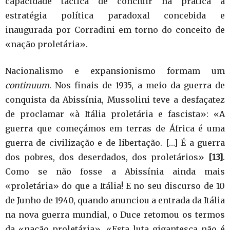
capacidade táctica de concluir na prática a
estratégia política paradoxal concebida e
inaugurada por Corradini em torno do conceito de
«nação proletária».
Nacionalismo e expansionismo formam um
continuum
. Nos finais de 1935, a meio da guerra de
conquista da Abissínia, Mussolini teve a desfaçatez
de proclamar «à Itália proletária e fascista»: «A
guerra que começámos em terras de África é uma
guerra de civilização e de libertação. […] É a guerra
dos pobres, dos deserdados, dos proletários»
[13]
.
Como se não fosse a Abissínia ainda mais
«proletária» do que a Itália! E no seu discurso de 10
de Junho de 1940, quando anunciou a entrada da Itália
na nova guerra mundial, o Duce retomou os termos
da «nação proletária». «Esta luta gigantesca não é