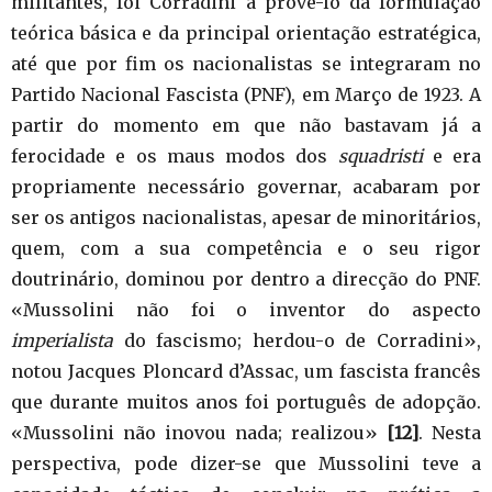
militantes, foi Corradini a provê-lo da formulação
teórica básica e da principal orientação estratégica,
até que por fim os nacionalistas se integraram no
Partido Nacional Fascista (PNF), em Março de 1923. A
partir do momento em que não bastavam já a
ferocidade e os maus modos dos
squadristi
e era
propriamente necessário governar, acabaram por
ser os antigos nacionalistas, apesar de minoritários,
quem, com a sua competência e o seu rigor
doutrinário, dominou por dentro a direcção do PNF.
«Mussolini não foi o inventor do aspecto
imperialista
do fascismo; herdou-o de Corradini»,
notou Jacques Ploncard d’Assac, um fascista francês
que durante muitos anos foi português de adopção.
«Mussolini não inovou nada; realizou»
[12]
. Nesta
perspectiva, pode dizer-se que Mussolini teve a