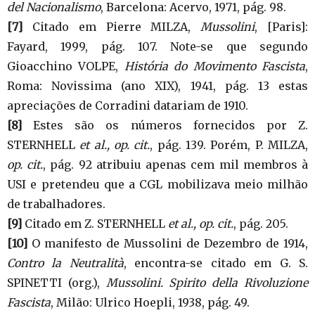
del Nacionalismo
, Barcelona: Acervo, 1971, pág. 98.
[7]
Citado em Pierre MILZA,
Mussolini
, [Paris]:
Fayard, 1999, pág. 107. Note-se que segundo
Gioacchino VOLPE,
História do Movimento Fascista
,
Roma: Novissima (ano XIX), 1941, pág. 13 estas
apreciações de Corradini datariam de 1910.
[8]
Estes são os números fornecidos por Z.
STERNHELL
et al., op. cit.
, pág. 139. Porém, P. MILZA,
op. cit.
, pág. 92 atribuiu apenas cem mil membros à
USI e pretendeu que a CGL mobilizava meio milhão
de trabalhadores.
[9]
Citado em Z. STERNHELL
et al., op. cit.
, pág. 205.
[10]
O manifesto de Mussolini de Dezembro de 1914,
Contro la Neutralità
, encontra-se citado em G. S.
SPINETTI (org.),
Mussolini. Spirito della Rivoluzione
Fascista
, Milão: Ulrico Hoepli, 1938, pág. 49.