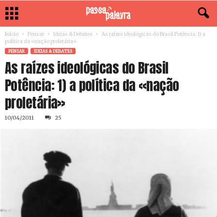
Início
Pensar
Ideias & Debates
As raízes ideológicas do Brasil Potência: 1) a
política da «nação proletária»
PENSAR
IDEIAS & DEBATES
As raízes ideológicas do Brasil
Potência: 1) a política da «nação
proletária»
10/04/2011
25