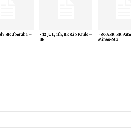
18h, BR Uberaba –
• 10 JUL, 11h, BR São Paulo –
• 30 ABR, BR Pato
SP
Minas-MG