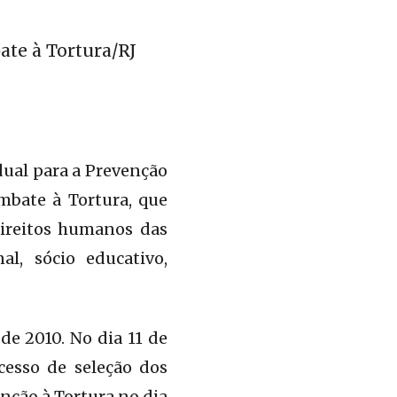
te à Tortura/RJ
dual para a Prevenção
mbate à Tortura, que
direitos humanos das
al, sócio educativo,
 de 2010. No dia 11 de
cesso de seleção dos
nção à Tortura no dia