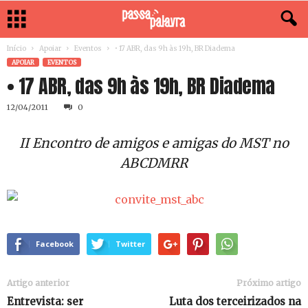
Início
Apoiar
Eventos
• 17 ABR, das 9h às 19h, BR Diadema
APOIAR
EVENTOS
• 17 ABR, das 9h às 19h, BR Diadema
12/04/2011
0
II Encontro de amigos e amigas do MST no
ABCDMRR
Facebook
Twitter
Artigo anterior
Próximo artigo
Entrevista: ser
Luta dos terceirizados na