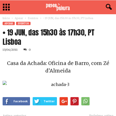
Início
Apoiar
Eventos
• 19 JUN, das 15h30 às 17h30, PT Lisboa
APOIAR
EVENTOS
• 19 JUN, das 15h30 às 17h30, PT
Lisboa
13/06/2011
0
Casa da Achada: Oficina de Barro, com Zé
d’Almeida
Facebook
Twitter
Artigo anterior
Próximo artigo