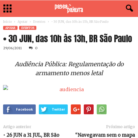
Início
Apoiar
Eventos
• 30 JUN, das 10h às 13h, BR São Paulo
APOIAR
EVENTOS
• 30 JUN, das 10h às 13h, BR São Paulo
29/06/2011
0
Audiência Pública: Regulamentação do
armamento menos letal
Facebook
Twitter
Artigo anterior
Próximo artigo
• 26 JUN a 31 JUL, BR São
“Navegavam sem o mapa