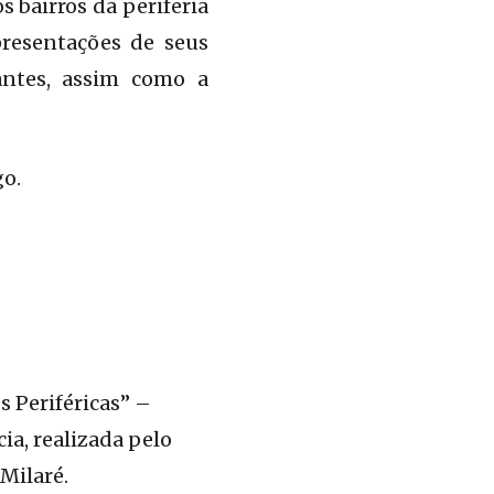
s bairros da periferia
presentações de seus
antes, assim como a
go.
 Periféricas” –
a, realizada pelo
 Milaré.