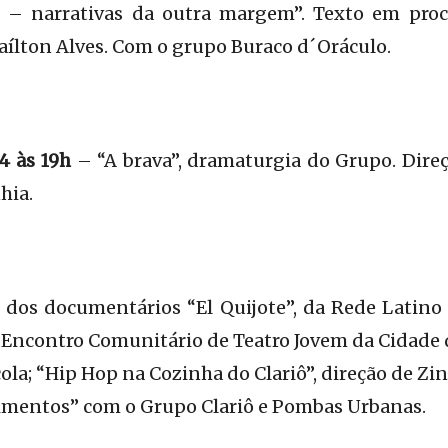
– narrativas da outra margem”. Texto em proce
aílton Alves. Com o grupo Buraco d´Oráculo.
4 às 19h
– “A brava”, dramaturgia do Grupo. Dire
hia.
dos documentários “El Quijote”, da Rede Latino
ncontro Comunitário de Teatro Jovem da Cidade d
la; “Hip Hop na Cozinha do Clariô”, direção de Zi
mentos” com o Grupo Clariô e Pombas Urbanas.