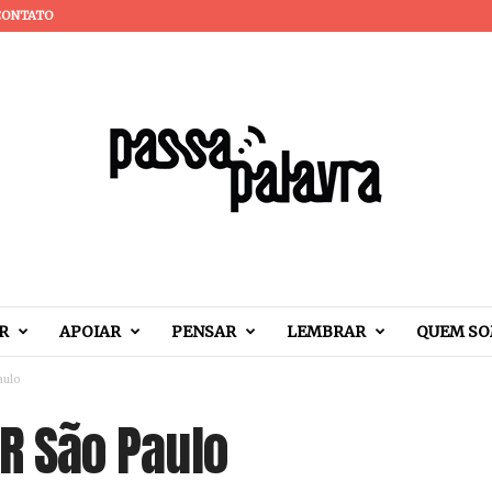
CONTATO
R
APOIAR
PENSAR
LEMBRAR
QUEM S
aulo
BR São Paulo