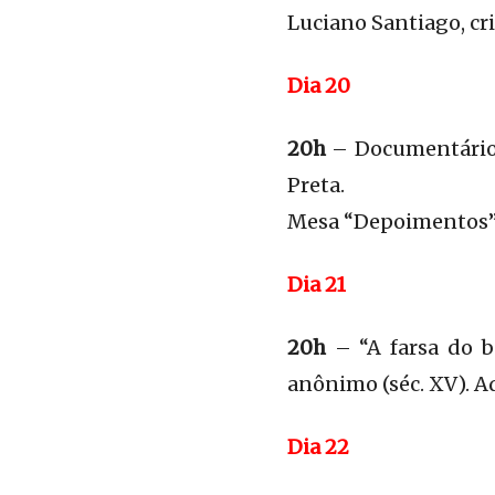
Luciano Santiago, cr
Dia 20
20h
– Documentário “
Preta.
Mesa “Depoimentos” 
Dia 21
20h
– “A farsa do b
anônimo (séc. XV). A
Dia 22