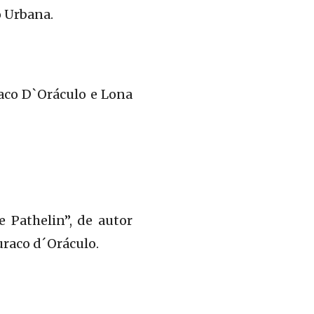
o Urbana.
aco D`Oráculo e Lona
 Pathelin”, de autor
uraco d´Oráculo.