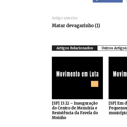
Artigo anterior
Matar devagarinho (1)
Artigos Relacionados
Outros Artigos
[SP] 13.12 – Inauguração
[SP] Em 
do Centro de Memória e
Pequenos 
Resistência da Favela do
município
Moinho