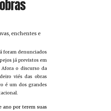
 obras
uvas, enchentes e
 já foram denunciados
pejos já previstos em
. Afora o discurso da
deiro viés das obras
sco é um dos grandes
acional.
e ano por terem suas