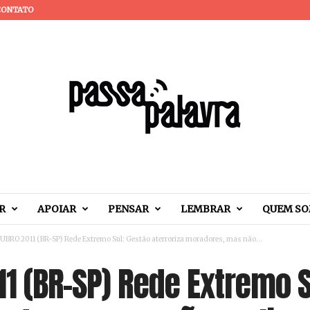
CONTATO
R
APOIAR
PENSAR
LEMBRAR
QUEM S
BRO 2011 (BR-SP) Rede Extremo Sul: Gestão aterroriza moradores, mas não...
1 (BR-SP) Rede Extremo S