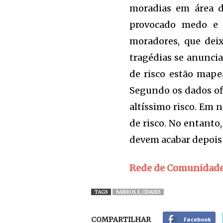
moradias em área d
provocado medo e i
moradores, que dei
tragédias se anuncia
de risco estão mape
Segundo os dados ofi
altíssimo risco. Em 
de risco. No entanto,
devem acabar depois d
Rede de Comunidades
TAGS
BAIRROS_E_CIDADES
COMPARTILHAR
Facebook