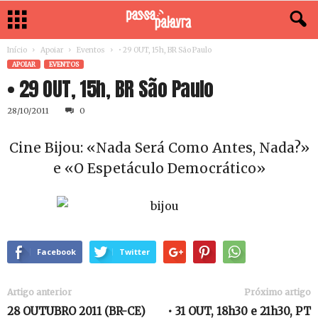
Início
Apoiar
Eventos
• 29 OUT, 15h, BR São Paulo
APOIAR
EVENTOS
• 29 OUT, 15h, BR São Paulo
28/10/2011
0
Cine Bijou: «Nada Será Como Antes, Nada?»
e «O Espetáculo Democrático»
Facebook
Twitter
Artigo anterior
Próximo artigo
28 OUTUBRO 2011 (BR-CE)
• 31 OUT, 18h30 e 21h30, PT