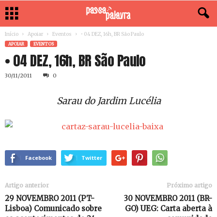
Início
Apoiar
Eventos
• 04 DEZ, 16h, BR São Paulo
APOIAR
EVENTOS
• 04 DEZ, 16h, BR São Paulo
30/11/2011
0
Sarau do Jardim Lucélia
Facebook
Twitter
Artigo anterior
Próximo artigo
29 NOVEMBRO 2011 (PT-
30 NOVEMBRO 2011 (BR-
Lisboa) Comunicado sobre
GO) UEG: Carta aberta à