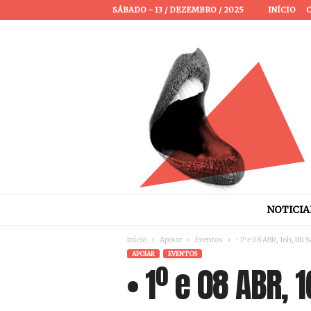
SÁBADO - 13 / DEZEMBRO / 2025
INÍCIO
P
a
s
s
a
NOTICIA
P
a
Início
Apoiar
Eventos
• 1º e 08 ABR, 16h, BR 
l
APOIAR
EVENTOS
a
• 1º e 08 ABR, 
v
r
a