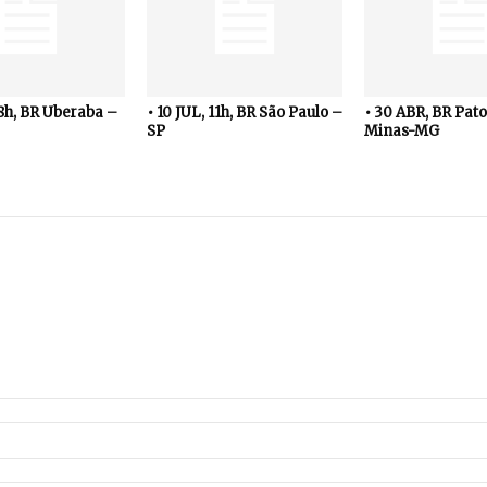
18h, BR Uberaba –
• 10 JUL, 11h, BR São Paulo –
• 30 ABR, BR Pato
SP
Minas-MG