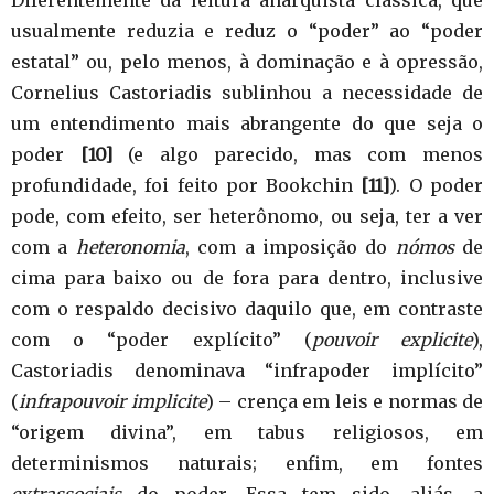
Diferentemente da leitura anarquista clássica, que
usualmente reduzia e reduz o “poder” ao “poder
estatal” ou, pelo menos, à dominação e à opressão,
Cornelius Castoriadis sublinhou a necessidade de
um entendimento mais abrangente do que seja o
poder
[10]
(e algo parecido, mas com menos
profundidade, foi feito por Bookchin
[11]
). O poder
pode, com efeito, ser heterônomo, ou seja, ter a ver
com a
heteronomia
, com a imposição do
nómos
de
cima para baixo ou de fora para dentro, inclusive
com o respaldo decisivo daquilo que, em contraste
com o “poder explícito” (
pouvoir explicite
),
Castoriadis denominava “infrapoder implícito”
(
infrapouvoir implicite
) – crença em leis e normas de
“origem divina”, em tabus religiosos, em
determinismos naturais; enfim, em fontes