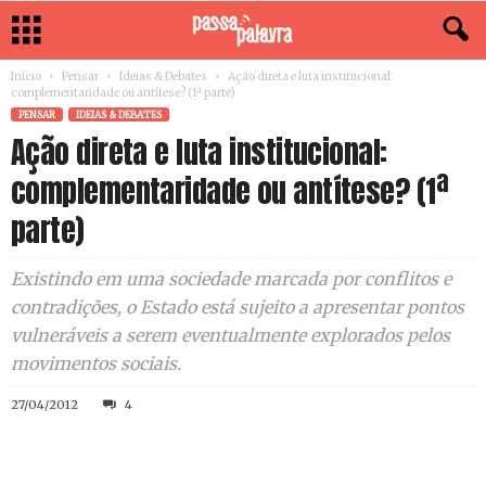
Início
Pensar
Ideias & Debates
Ação direta e luta institucional:
complementaridade ou antítese? (1ª parte)
PENSAR
IDEIAS & DEBATES
Ação direta e luta institucional:
complementaridade ou antítese? (1ª
parte)
Existindo em uma sociedade marcada por conflitos e
contradições, o Estado está sujeito a apresentar pontos
vulneráveis a serem eventualmente explorados pelos
movimentos sociais.
27/04/2012
4