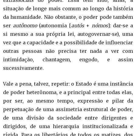
extrassociais
do poder. Essa tem sido, aliás, a
situação de longe mais comum ao longo da história
da humanidade. Não obstante, o poder pode também
ser
autônomo
(autonomia [
autós
+
nómos
]: dar-se a
si mesmo a sua própria lei, autogovernar-se), uma
vez que a capacidade e a possibilidade de influenciar
outras pessoas não precisa ter nada a ver com
intimidação, chantagem, engodo, e assim
sucessivamente.
Vale a pena, talvez, repetir: o Estado é uma instância
de poder heterônoma, e a principal entre todas elas,
por ser, ao mesmo tempo, expressão e pilar da
perpetuação de uma assimetria estrutural de poder,
de uma divisão da sociedade entre dirigentes e
dirigidos, de uma hierarquia institucionalizada e
rígida. Para os libertários de todos os matizes, dos