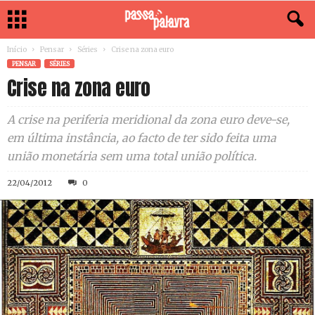
Início
Pensar
Séries
Crise na zona euro
PENSAR
SÉRIES
Crise na zona euro
A crise na periferia meridional da zona euro deve-se,
em última instância, ao facto de ter sido feita uma
união monetária sem uma total união política.
22/04/2012
0