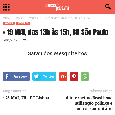
Início
Apoiar
Eventos
• 19 MAI, das 13h às 15h, BR São Paulo
APOIAR
EVENTOS
• 19 MAI, das 13h às 15h, BR São Paulo
17/05/2012
0
Sarau dos Mesquiteiros
Facebook
Twitter
Artigo anterior
Próximo artigo
• 25 MAI, 23h, PT Lisboa
A internet no Brasil: sua
utilização política e
controle autoritário