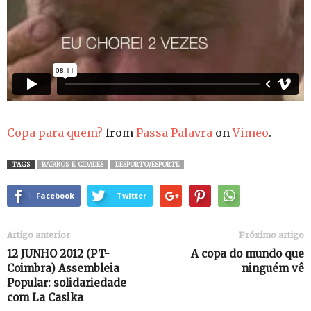
Copa para quem?
from
Passa Palavra
on
Vimeo
.
TAGS
BAIRROS_E_CIDADES
DESPORTO/ESPORTE
Facebook
Twitter
Artigo anterior
Próximo artigo
12 JUNHO 2012 (PT-
A copa do mundo que
Coimbra) Assembleia
ninguém vê
Popular: solidariedade
com La Casika