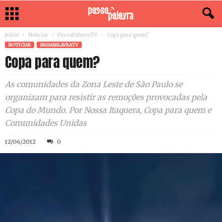
Início
Noticiar
PassaPalavraTV
Copa para quem?
NOTICIAR
PASSAPALAVRATV
Copa para quem?
As comunidades da Zona Leste de São Paulo se
organizam para resistir as remoções provocadas pela
Copa do Mundo. Por Nossa Itaquera, Copa para quem e
Comunidades Unidas
12/06/2012
0