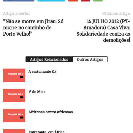
Artigo anterior
Próximo artigo
“Não se morre em Jirau. Só
14 JULHO 2012 (PT-
morre no caminho de
Amadora) Casa Viva:
Porto Velho!”
Solidariedade contra as
demolições!
Artigos Relacionados
Outros Artigos
A cartomante (1)
1º de Maio
Africanos contra africanos
Entretanto, em África…