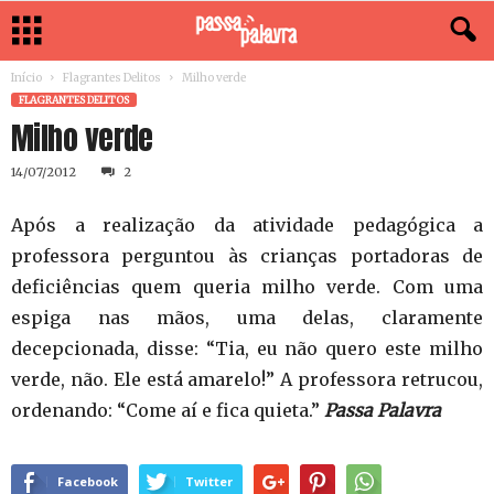
Início
Flagrantes Delitos
Milho verde
FLAGRANTES DELITOS
Milho verde
14/07/2012
2
Após a realização da atividade pedagógica a
professora perguntou às crianças portadoras de
deficiências quem queria milho verde. Com uma
espiga nas mãos, uma delas, claramente
decepcionada, disse: “Tia, eu não quero este milho
verde, não. Ele está amarelo!” A professora retrucou,
ordenando: “Come aí e fica quieta.”
Passa Palavra
Facebook
Twitter