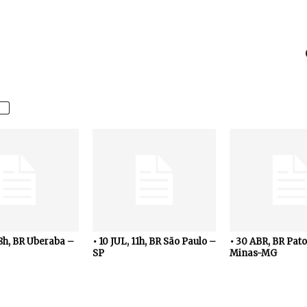
18h, BR Uberaba –
• 10 JUL, 11h, BR São Paulo –
• 30 ABR, BR Pato
SP
Minas-MG