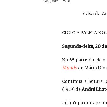
17/08/2012
0
Casa da A
CICLO A PALETA E O
Segunda-feira, 20 de
Na 3ª parte do cicl
Mundo
de Mário Dion
Continua a leitura,
(1939) de
André Lhot
«(…) O pintor apren