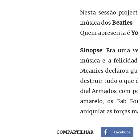
Nesta sessão projec
música dos
Beatles
.
Quem apresenta é
Yo
Sinopse
: Era uma v
música e a felicida
Meanies declarou gue
destruir tudo o que 
dia! Armados com po
amarelo, os Fab Fo
aniquilar as forças m
COMPARTILHAR
Facebook