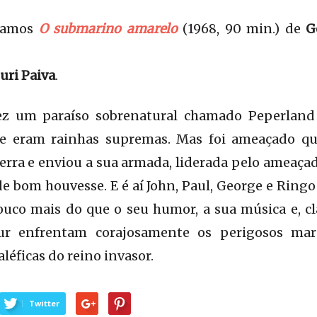
tamos
O submarino amarelo
(1968, 90 min.) de
Ge
uri Paiva
.
ez um paraíso sobrenatural chamado Peperlan
de eram rainhas supremas. Mas foi ameaçado qu
rra e enviou a sua armada, liderada pelo ameaçad
de bom houvesse. E é aí John, Paul, George e Ringo
uco mais do que o seu humor, a sua música e, cl
ur enfrentam corajosamente os perigosos ma
aléficas do reino invasor.
Twitter