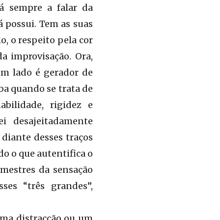
tá sempre a falar da
á possui. Tem as suas
, o respeito pela cor
da improvisação. Ora,
um lado é gerador de
ba quando se trata de
bilidade, rigidez e
i desajeitadamente
 diante desses traços
o o que autentifica o
 mestres da sensação
sses “três grandes”,
 uma distracção ou um