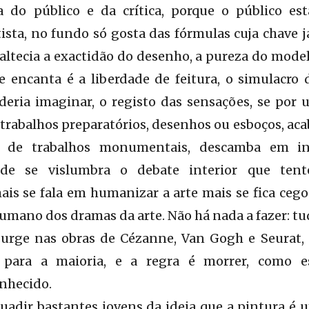
a do público e da crítica, porque o público es
ista, no fundo só gosta das fórmulas cuja chave j
ltecia a exactidão do desenho, a pureza do modelo
que encanta é a liberdade de feitura, o simulacro 
deria imaginar, o registo das sensações, se por 
rabalhos preparatórios, desenhos ou esboços, aca
a de trabalhos monumentais, descamba em ina
de se vislumbra o debate interior que tente
is se fala em humanizar a arte mais se fica cego
umano dos dramas da arte. Não há nada a fazer: tud
surge nas obras de Cézanne, Van Gogh e Seurat,
il para a maioria, e a regra é morrer, como e
nhecido.
uadir bastantes jovens da ideia que a pintura é