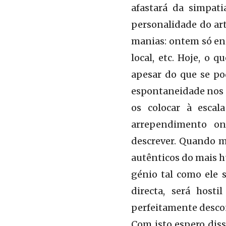
afastará da simpati
personalidade do art
manias: ontem só ena
local, etc. Hoje, o 
apesar do que se po
espontaneidade nos t
os colocar à escal
arrependimento on
descrever. Quando ma
autênticos do mais h
génio tal como ele 
directa, será host
perfeitamente desco
Com isto espero diss