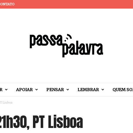
CONTATO
R
APOIAR
PENSAR
LEMBRAR
QUEM S
PT Lisboa
21h30, PT Lisboa