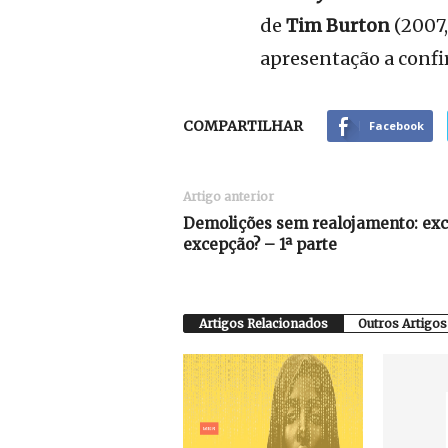
de
Tim Burton
(2007,
apresentação a conf
COMPARTILHAR
Facebook
Artigo anterior
Demolições sem realojamento: exc
excepção? – 1ª parte
Artigos Relacionados
Outros Artigos