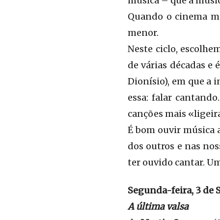
música – que a músic
Quando o cinema mu
menor.
Neste ciclo, escolhe
de várias décadas e
Dionísio), em que a i
essa: falar cantando
canções mais «ligeira
É bom ouvir música a
dos outros e nas nos
ter ouvido cantar. U
Segunda-feira, 3 de 
A última valsa