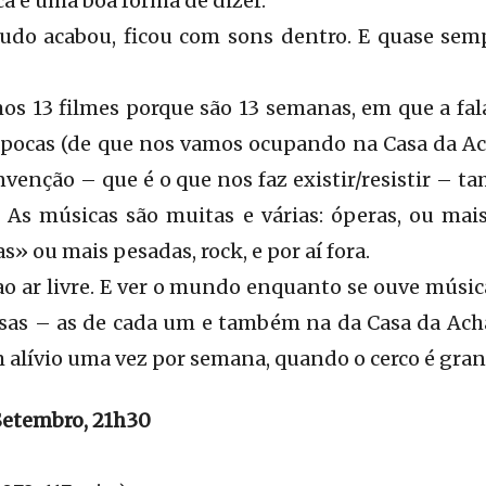
a é uma boa forma de dizer.
do acabou, ficou com sons dentro. E quase sem
mos 13 filmes porque são 13 semanas, em que a fala
 épocas (de que nos vamos ocupando na Casa da A
nvenção – que é o que nos faz existir/resistir – t
. As músicas são muitas e várias: óperas, ou mai
s» ou mais pesadas, rock, e por aí fora.
o ar livre. E ver o mundo enquanto se ouve música
sas – as de cada um e também na da Casa da Acha
m alívio uma vez por semana, quando o cerco é gran
Setembro, 21h30