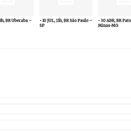
18h, BR Uberaba –
• 10 JUL, 11h, BR São Paulo –
• 30 ABR, BR Pato
SP
Minas-MG