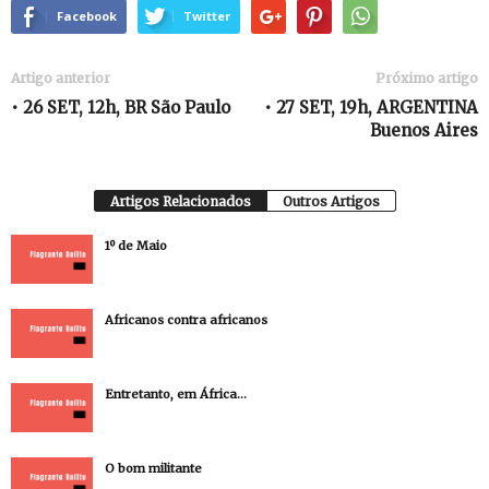
Facebook
Twitter
Artigo anterior
Próximo artigo
• 26 SET, 12h, BR São Paulo
• 27 SET, 19h, ARGENTINA
Buenos Aires
Artigos Relacionados
Outros Artigos
1º de Maio
Africanos contra africanos
Entretanto, em África…
O bom militante