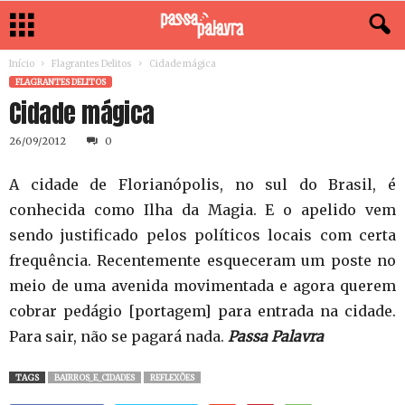
Início
Flagrantes Delitos
Cidade mágica
FLAGRANTES DELITOS
Cidade mágica
26/09/2012
0
A cidade de Florianópolis, no sul do Brasil, é
conhecida como Ilha da Magia. E o apelido vem
sendo justificado pelos políticos locais com certa
frequência. Recentemente esqueceram um poste no
meio de uma avenida movimentada e agora querem
cobrar pedágio [portagem] para entrada na cidade.
Para sair, não se pagará nada.
Passa Palavra
TAGS
BAIRROS_E_CIDADES
REFLEXÕES