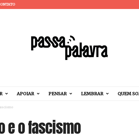
CONTATO
R
APOIAR
PENSAR
LEMBRAR
QUEM S
 fascismo
o e o fascismo