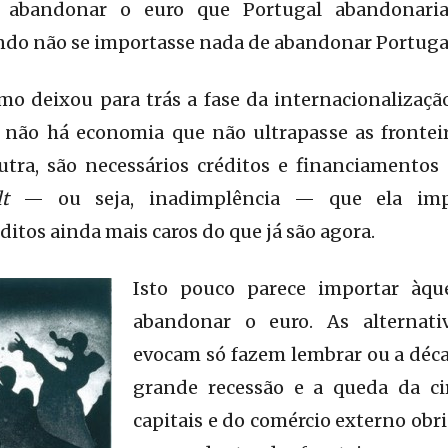
 abandonar o euro que Portugal abandonar
do não se importasse nada de abandonar Portuga
smo deixou para trás a fase da internacionalizaçã
 não há economia que não ultrapasse as fronteir
a, são necessários créditos e financiamentos 
t
— ou seja, inadimplência — que ela impli
itos ainda mais caros do que já são agora.
Isto pouco parece importar àqu
abandonar o euro. As alternati
evocam só fazem lembrar ou a déca
grande recessão e a queda da ci
capitais e do comércio externo obri