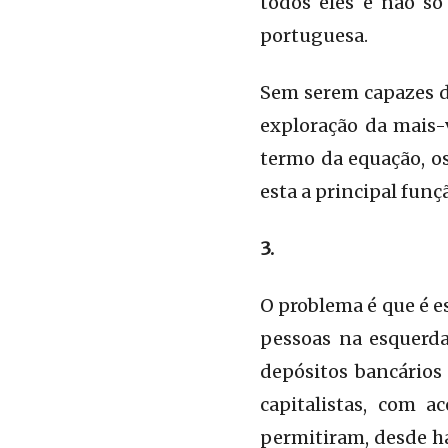
todos eles e não só
portuguesa.
Sem serem capazes d
exploração da mais-
termo da equação, os
esta a principal fun
3.
O problema é que é e
pessoas na esquerda
depósitos bancários
capitalistas, com 
permitiram, desde há