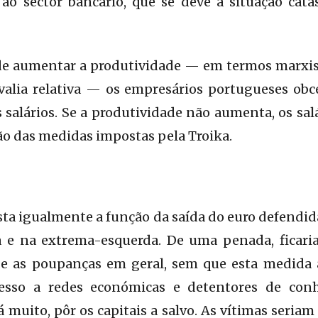
 ao sector bancário, que se deve a situação cata
e aumentar a produtividade — em termos marxist
valia relativa — os empresários portugueses ob
 salários. Se a produtividade não aumenta, os salá
ção das medidas impostas pela Troika.
sta igualmente a função da saída do euro defendid
 e na extrema-esquerda. De uma penada, ficari
 e as poupanças em geral, sem que esta medida 
acesso a redes económicas e detentores de con
 muito, pôr os capitais a salvo. As vítimas seriam