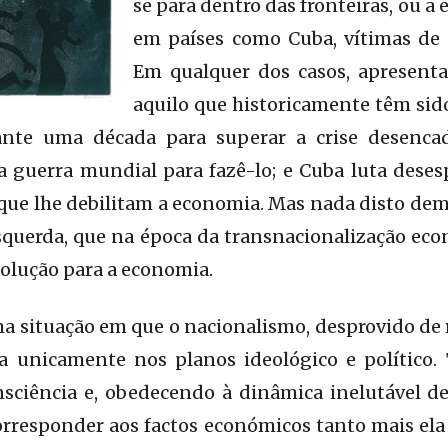
se para dentro das fronteiras, ou a
em países como Cuba, vítimas de
Em qualquer dos casos, apresent
aquilo que historicamente têm sido 
ante uma década para superar a crise desenca
a guerra mundial para fazê-lo; e Cuba luta dese
 que lhe debilitam a economia. Mas nada disto de
squerda, que na época da transnacionalização ec
olução para a economia.
 situação em que o nacionalismo, desprovido de 
a unicamente nos planos ideológico e político.
nsciência e, obedecendo à dinâmica inelutável de
rresponder aos factos económicos tanto mais ela