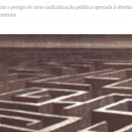
e o perigo de uma radicalização política operada à direit
entares.