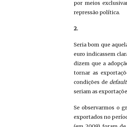
por meios exclusiva
repressão política.
2.
Seria bom que aquela
euro indicassem clar
dizem que a adopção
tornar as exportaç
condições de
default
seriam as exportaçõe
Se observarmos o gr
exportados no períod
(em 2009) foram de 